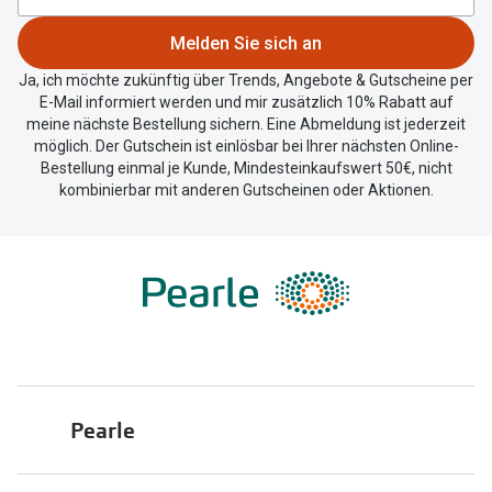
Zubehör
Alle Sonne
09:00 - 19:00
Melden Sie sich an
Brillenbügel
09:00 - 19:00
Angebote
Ja, ich möchte zukünftig über Trends, Angebote & Gutscheine per
Brillenetuis
E-Mail informiert werden und mir zusätzlich 10% Rabatt auf
-50% auf d
meine nächste Bestellung sichern. Eine Abmeldung ist jederzeit
09:00 - 18:00
Brillenkettchen
möglich. Der Gutschein ist einlösbar bei Ihrer nächsten Online-
Bestellung einmal je Kunde, Mindesteinkaufswert 50€, nicht
Geschlossen
kombinierbar mit anderen Gutscheinen oder Aktionen.
Ratgeber
Wie wähle ich die richtige Brille
Gleitsicht Ratgeber
Brillengröße ermitteln
Alle Brillen Ratgeber
Pearle
Über uns