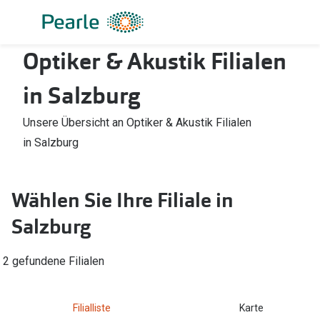
Weiter
zum
Inhalt
Optiker & Akustik Filialen
Alle Brillen
Kategorie
Damen
Alle Sonne
in Salzburg
Herren
Damen
Unsere Übersicht an Optiker & Akustik Filialen
Kinder
Herren
in Salzburg
Gleitsicht
Kinder
Wählen Sie Ihre Filiale in
AI Glasses
Gleitsicht
Salzburg
Lesebrillen
Mit Sehst
Sportsonn
Angebote
2 gefundene Filialen
Sonnenbri
Entspiegelte Brillen ab €59
Filialliste
Karte
Marken