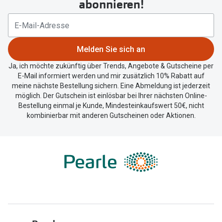
abonnieren!
Trends
Oakley Me
09:00 - 18:30
Farbe des Jahres
Sonnenbri
09:00 - 18:30
Ray-Ban Meta
Melden Sie sich an
Fahrradbri
09:00 - 18:30
Ja, ich möchte zukünftig über Trends, Angebote & Gutscheine per
Oakley Meta
E-Mail informiert werden und mir zusätzlich 10% Rabatt auf
Zubehör
meine nächste Bestellung sichern. Eine Abmeldung ist jederzeit
09:00 - 17:00
Brillentrends 2026
Brillenbüg
möglich. Der Gutschein ist einlösbar bei Ihrer nächsten Online-
Bestellung einmal je Kunde, Mindesteinkaufswert 50€, nicht
Geschlossen
Gläser
Brillenetui
kombinierbar mit anderen Gutscheinen oder Aktionen.
Glaspakete
Brillenket
Glasveredelungen
Ratgeber
Transitions Gläser
Polarisier
Blaulichtfilterbrillen
UV-Schutz
Bildschirmarbeitsplatzbrillen
Wie wähle 