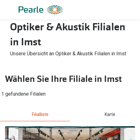
Weiter
zum
Inhalt
Optiker & Akustik Filialen
Alle Brillen
Kategorie
Damen
Alle Sonne
in Imst
Herren
Damen
Unsere Übersicht an Optiker & Akustik Filialen in Imst
Kinder
Herren
Gleitsicht
Kinder
Wählen Sie Ihre Filiale in Imst
AI Glasses
Gleitsicht
1 gefundene Filialen
Lesebrillen
Mit Sehst
Sportsonn
Angebote
Filialliste
Karte
Sonnenbri
Entspiegelte Brillen ab €59
Marken