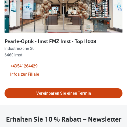
Brillen Sale
Ray-Ban
Marken
Ray-Ban 
Ray-Ban
UNOFFICI
UNOFFICIAL
Pearle-Optik - Imst FMZ Imst - Top II008
Oakley
Seen
Industriezone 30
6460 Imst
Ralph Lau
DbyD
+43541264429
Seen
Armani Exchange
Infos zur Filiale
Prada
Ralph Lauren
Geschlossen
Humphrey
Vereinbaren Sie einen Termin
ChangeMe
Alle Mark
Oakley
09:00 - 18:30
Trends
Alle Marken bei Pearle
Erhalten Sie 10 % Rabatt – Newsletter
Ray-Ban 
09:00 - 18:30