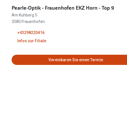
Oakley
Humphrey´s
Pearle-Optik - Frauenhofen EKZ Horn - Top 9
Sonnenbrillen Sale
Entspiegelte Brillen ab €59
Kontaktlinsen-Abo
Am Kuhberg 5
Alle Marken bei P
Alle Marken
3580 Frauenhofen
Brillen Sale
Ray-Ban Meta ausprobieren
+43298220416
Infos zur Filiale
Gesch
Vereinbaren Sie einen Termin
08:30 
08:30 
08:30 
08:30 