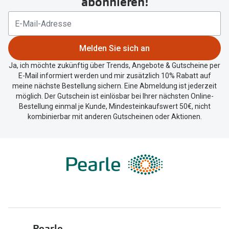
abonnieren!
Trends
Oakley Me
09:00 - 18:00
Farbe des Jahres
Sonnenbri
09:00 - 18:00
Melden Sie sich an
Ray-Ban Meta
Fahrradbri
09:00 - 18:00
Ja, ich möchte zukünftig über Trends, Angebote & Gutscheine per
Oakley Meta
E-Mail informiert werden und mir zusätzlich 10% Rabatt auf
Zubehör
meine nächste Bestellung sichern. Eine Abmeldung ist jederzeit
09:00 - 17:00
Brillentrends 2026
möglich. Der Gutschein ist einlösbar bei Ihrer nächsten Online-
Brillenbüg
Bestellung einmal je Kunde, Mindesteinkaufswert 50€, nicht
Geschlossen
Gläser
kombinierbar mit anderen Gutscheinen oder Aktionen.
Brillenetui
Glaspakete
Brillenket
Glasveredelungen
Ratgeber
Transitions Gläser
Polarisier
Blaulichtfilterbrillen
UV-Schutz
Bildschirmarbeitsplatzbrillen
Wie wähle 
Pearle