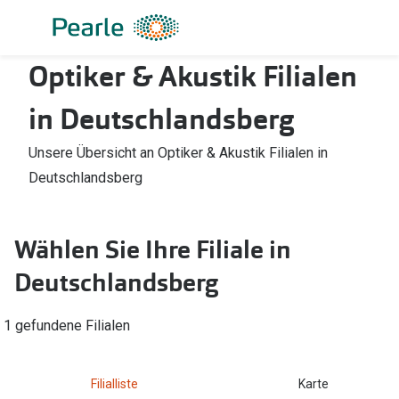
Weiter
zum
Inhalt
Optiker & Akustik Filialen
Alle Brillen
Kategorie
Damen
Alle Sonne
in Deutschlandsberg
Herren
Damen
Unsere Übersicht an Optiker & Akustik Filialen in
Kinder
Herren
Deutschlandsberg
Gleitsicht
Kinder
Wählen Sie Ihre Filiale in
AI Glasses
Gleitsicht
Deutschlandsberg
Lesebrillen
Mit Sehst
Sportsonn
Angebote
1 gefundene Filialen
Sonnenbri
Entspiegelte Brillen ab €59
Filialliste
Karte
Marken