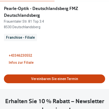
Brillen Sale
Pearle-Optik - Deutschlandsberg FMZ
Ray-Ban
Marken
Deutschlandsberg
Ray-Ban 
Frauentaler Str. 81 Top 3.4
Ray-Ban
8530 Deutschlandsberg
UNOFFICI
UNOFFICIAL
Franchise - Filiale
Oakley
Seen
Ralph Lau
DbyD
+43346230552
Seen
Armani Exchange
Infos zur Filiale
Prada
Ralph Lauren
Geschlossen
Humphrey
Vereinbaren Sie einen Termin
ChangeMe
Alle Mark
Oakley
09:00 - 18:00
Trends
Erhalten Sie 10 % Rabatt – Newsletter
Alle Marken bei Pearle
Ray-Ban 
09:00 - 18:00