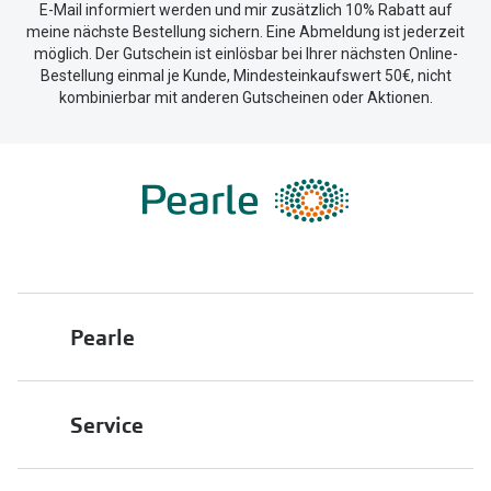
E-Mail informiert werden und mir zusätzlich 10% Rabatt auf
Trends
meine nächste Bestellung sichern. Eine Abmeldung ist jederzeit
09:00 - 16:00
Oakley Me
möglich. Der Gutschein ist einlösbar bei Ihrer nächsten Online-
Farbe des Jahres
Bestellung einmal je Kunde, Mindesteinkaufswert 50€, nicht
Sonnenbri
Geschlossen
kombinierbar mit anderen Gutscheinen oder Aktionen.
Ray-Ban Meta
Fahrradbri
Oakley Meta
Zubehör
Brillentrends 2026
Brillenbüg
Gläser
Brillenetui
Glaspakete
Brillenket
Glasveredelungen
Pearle
Ratgeber
Transitions Gläser
Polarisier
Über uns
Blaulichtfilterbrillen
Service
UV-Schutz
Franchisepartner werden
Bildschirmarbeitsplatzbrillen
Wie wähle 
Filiale finden