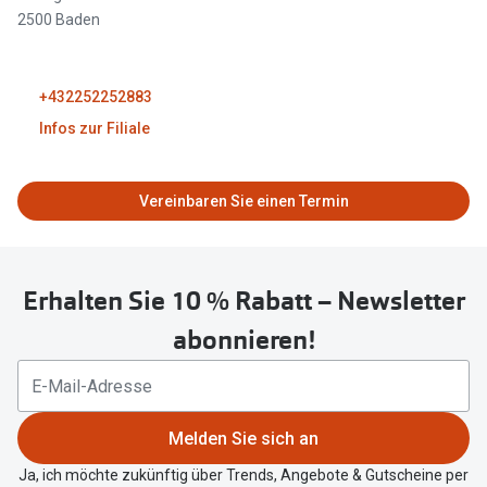
Brillen Sale
2500 Baden
Ray-Ban
Marken
Ray-Ban 
+432252252883
Ray-Ban
Infos zur Filiale
UNOFFICI
UNOFFICIAL
Oakley
Seen
Geschlossen
Vereinbaren Sie einen Termin
Ralph Lau
DbyD
Seen
Armani Exchange
09:00 - 18:00
Erhalten Sie 10 % Rabatt – Newsletter
Prada
Ralph Lauren
09:00 - 18:00
abonnieren!
Humphrey
ChangeMe
09:00 - 18:00
Alle Mark
Oakley
09:00 - 18:00
Melden Sie sich an
Trends
Alle Marken bei Pearle
09:00 - 18:00
Ja, ich möchte zukünftig über Trends, Angebote & Gutscheine per
Ray-Ban 