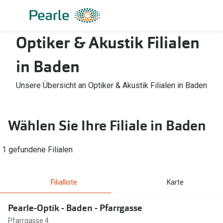
Weiter
zum
Inhalt
Optiker & Akustik Filialen
Alle Brillen
Kategorie
Damen
Alle Sonne
in Baden
Herren
Damen
Unsere Übersicht an Optiker & Akustik Filialen in Baden
Kinder
Herren
Gleitsicht
Kinder
Wählen Sie Ihre Filiale in Baden
AI Glasses
Gleitsicht
1 gefundene Filialen
Lesebrillen
Mit Sehst
Sportsonn
Angebote
Filialliste
Karte
Sonnenbri
Entspiegelte Brillen ab €59
Pearle-Optik - Baden - Pfarrgasse
Pfarrgasse 4
Marken