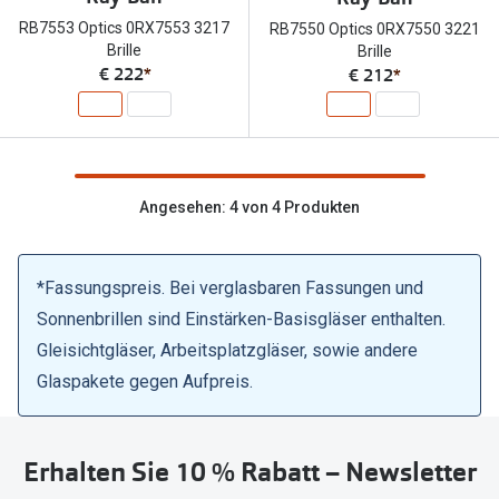
Trends
RB7553 Optics 0RX7553 3217
RB7550 Optics 0RX7550 3221
Oakley Me
Brille
Brille
Farbe des Jahres
€ 222
*
€ 212
*
Sonnenbri
Ray-Ban Meta
Fahrradbri
Oakley Meta
Zubehör
Brillentrends 2026
Angesehen: 4 von 4 Produkten
Brillenbüg
Gläser
Brillenetui
Glaspakete
*Fassungspreis. Bei verglasbaren Fassungen und
Brillenket
Sonnenbrillen sind Einstärken-Basisgläser enthalten.
Glasveredelungen
Gleisichtgläser, Arbeitsplatzgläser, sowie andere
Ratgeber
Transitions Gläser
Glaspakete gegen Aufpreis.
Polarisier
Blaulichtfilterbrillen
UV-Schutz
Bildschirmarbeitsplatzbrillen
Erhalten Sie 10 % Rabatt – Newsletter
Wie wähle 