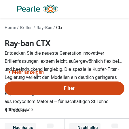
Weiter
zum
Inhalt
Alle Brillen
Kategorie
Home
Brillen
Ray-Ban
Ctx
Damen
Alle Sonne
Ray-ban CTX
Herren
Damen
Entdecken Sie die neueste Generation innovativer
Kinder
Herren
Brillenfassungen: extrem leicht, außergewöhnlich flexibel
Gleitsicht
Kinder
und beeindruckend langlebig. Die spezielle Kupfer-Titan-
+ Mehr anzeigen
Legierung verleiht den Modellen ein deutlich geringeres
AI Glasses
Gleitsicht
Gewicht und mehr Robustheit als herkömmliche
Filter
Lesebrillen
Mit Sehst
Kupferfassungen. Zudem bestehen die Rahmen zu 95 %
aus recyceltem Material – für nachhaltigen Stil ohne
Sportsonn
Angebote
Kompromisse.
4 Produkte
Sonnenbri
Entspiegelte Brillen ab €59
Nachhaltig
Nachhaltig
Marken