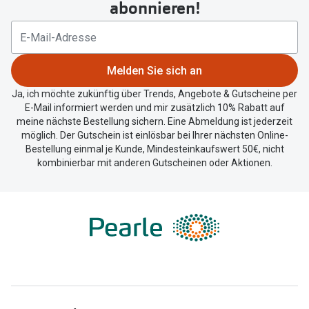
abonnieren!
Zubehör
Alle Sonne
Brillenbügel
Angebote
Brillenetuis
Melden Sie sich an
-50% auf d
Brillenkettchen
Ja, ich möchte zukünftig über Trends, Angebote & Gutscheine per
E-Mail informiert werden und mir zusätzlich 10% Rabatt auf
Ratgeber
meine nächste Bestellung sichern. Eine Abmeldung ist jederzeit
möglich. Der Gutschein ist einlösbar bei Ihrer nächsten Online-
Wie wähle ich die richtige Brille
Bestellung einmal je Kunde, Mindesteinkaufswert 50€, nicht
kombinierbar mit anderen Gutscheinen oder Aktionen.
Gleitsicht Ratgeber
Brillengröße ermitteln
Alle Brillen Ratgeber