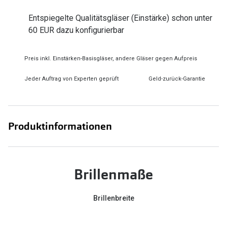
Zubehör
Alle Sonne
Entspiegelte Qualitätsgläser (Einstärke) schon unter
Brillenbügel
60 EUR dazu konfigurierbar
Angebote
Brillenetuis
-50% auf d
Preis inkl. Einstärken-Basisgläser, andere Gläser gegen Aufpreis
Brillenkettchen
Jeder Auftrag von Experten geprüft
Geld-zurück-Garantie
Ratgeber
Wie wähle ich die richtige Brille
Produktinformationen
Gleitsicht Ratgeber
Brillengröße ermitteln
Alle Brillen Ratgeber
Brillenmaße
Brillenbreite