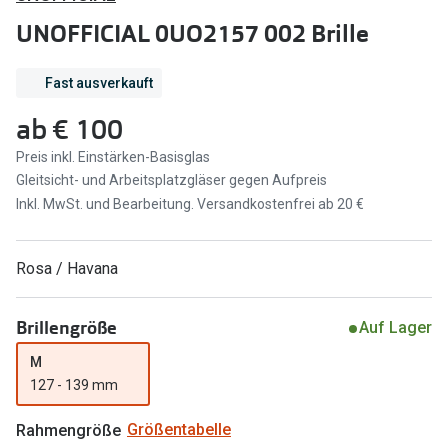
Brillen Sale
UNOFFICIAL 0UO2157 002 Brille
Ray-Ban
Marken
Ray-Ban 
Fast ausverkauft
Ray-Ban
ab
€ 100
UNOFFICI
UNOFFICIAL
Preis inkl. Einstärken-Basisglas
Oakley
Seen
Gleitsicht- und Arbeitsplatzgläser gegen Aufpreis
Ralph Lau
Inkl. MwSt. und Bearbeitung. Versandkostenfrei ab 20 €
DbyD
Seen
Armani Exchange
Rosa / Havana
Prada
Ralph Lauren
Humphrey
Brillengröße
Auf Lager
ChangeMe
Alle Mark
M
Oakley
127 - 139 mm
Trends
Alle Marken bei Pearle
Rahmengröße
Größentabelle
Ray-Ban 