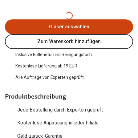
Trends
Oakley Me
Farbe des Jahres
Sonnenbri
Gläser auswählen
Ray-Ban Meta
Fahrradbri
Zum Warenkorb hinzufügen
Oakley Meta
Zubehör
Brillentrends 2026
Inklusive Brillenetui und Reinigungstuch
Brillenbüg
Kostenlose Lieferung ab 19 EUR
Gläser
Brillenetui
Alle Aufträge von Experten geprüft
Glaspakete
Brillenket
Glasveredelungen
Produktbeschreibung
Ratgeber
Transitions Gläser
Polarisier
Jede Bestellung durch Experten geprüft
Blaulichtfilterbrillen
UV-Schutz
Kostenlose Anpassung in jeder Filiale
Bildschirmarbeitsplatzbrillen
Wie wähle 
Geld-zurück-Garantie