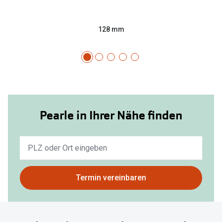
128 mm
Pearle in Ihrer Nähe finden
Keine
Ergebnisse
gefunden.
Bitte
Termin vereinbaren
nutzen
Sie
untenstehenden