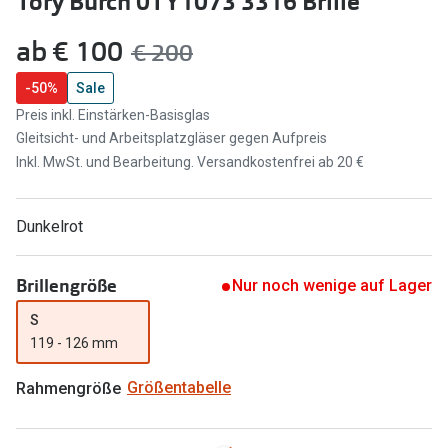
Tory Burch 0TY1073 3316 Brille
Brillen Sale
Ray-Ban
jetzt:
ab
€ 100
Vorher:
€ 200
Marken
Ray-Ban 
-50%
Sale
Ray-Ban
Preis inkl. Einstärken-Basisglas
UNOFFICI
UNOFFICIAL
Gleitsicht- und Arbeitsplatzgläser gegen Aufpreis
Oakley
Inkl. MwSt. und Bearbeitung. Versandkostenfrei ab 20 €
Seen
Ralph Lau
DbyD
Dunkelrot
Seen
Armani Exchange
Prada
Brillengröße
Nur noch wenige auf Lager
Ralph Lauren
Humphrey
S
ChangeMe
119 - 126 mm
Alle Mark
Oakley
Rahmengröße
Größentabelle
Trends
Alle Marken bei Pearle
Ray-Ban 