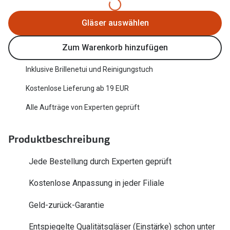
Trends
Oakley Me
Gläser auswählen
Farbe des Jahres
Sonnenbri
Zum Warenkorb hinzufügen
Ray-Ban Meta
Fahrradbri
Oakley Meta
Inklusive Brillenetui und Reinigungstuch
Zubehör
Kostenlose Lieferung ab 19 EUR
Brillentrends 2026
Brillenbüg
Alle Aufträge von Experten geprüft
Gläser
Brillenetui
Glaspakete
Produktbeschreibung
Brillenket
Glasveredelungen
Jede Bestellung durch Experten geprüft
Ratgeber
Transitions Gläser
Polarisier
Kostenlose Anpassung in jeder Filiale
Blaulichtfilterbrillen
UV-Schutz
Geld-zurück-Garantie
Bildschirmarbeitsplatzbrillen
Wie wähle 
Entspiegelte Qualitätsgläser (Einstärke) schon unter