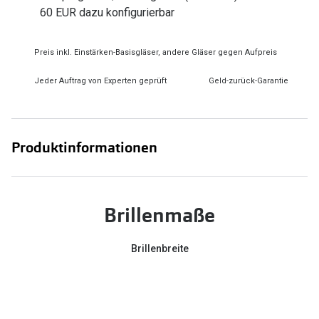
Zubehör
60 EUR dazu konfigurierbar
Alle Sonne
Brillenbügel
Angebote
Preis inkl. Einstärken-Basisgläser, andere Gläser gegen Aufpreis
Brillenetuis
-50% auf d
Jeder Auftrag von Experten geprüft
Geld-zurück-Garantie
Brillenkettchen
Ratgeber
Produktinformationen
Wie wähle ich die richtige Brille
Gleitsicht Ratgeber
Brillengröße ermitteln
Brillenmaße
Alle Brillen Ratgeber
Brillenbreite