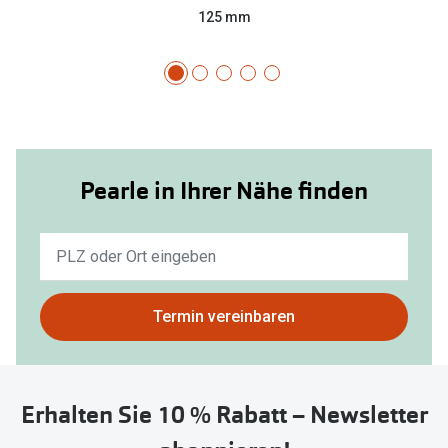
125 mm
Pearle in Ihrer Nähe finden
Keine
Ergebnisse
gefunden.
Bitte
Termin vereinbaren
nutzen
Sie
untenstehenden
Erhalten Sie 10 % Rabatt – Newsletter
Button
um