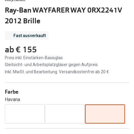
Brillen Sale
Ray-Ban WAYFARER WAY 0RX2241V
Ray-Ban
Marken
2012 Brille
Ray-Ban 
Ray-Ban
Fast ausverkauft
UNOFFICI
UNOFFICIAL
ab
€ 155
Oakley
Seen
Preis inkl. Einstärken-Basisglas
Ralph Lau
DbyD
Gleitsicht- und Arbeitsplatzgläser gegen Aufpreis
Seen
Inkl. MwSt. und Bearbeitung. Versandkostenfrei ab 20 €
Armani Exchange
Prada
Ralph Lauren
Farbe
Humphrey
Havana
ChangeMe
Alle Mark
Oakley
Trends
Alle Marken bei Pearle
Ray-Ban 