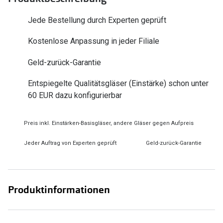
Zubehör
Alle Sonne
Jede Bestellung durch Experten geprüft
Brillenbügel
Angebote
Kostenlose Anpassung in jeder Filiale
Brillenetuis
-50% auf d
Geld-zurück-Garantie
Brillenkettchen
Entspiegelte Qualitätsgläser (Einstärke) schon unter
Ratgeber
60 EUR dazu konfigurierbar
Wie wähle ich die richtige Brille
Gleitsicht Ratgeber
Preis inkl. Einstärken-Basisgläser, andere Gläser gegen Aufpreis
Brillengröße ermitteln
Jeder Auftrag von Experten geprüft
Geld-zurück-Garantie
Alle Brillen Ratgeber
Produktinformationen