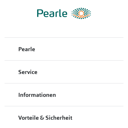
Pearle
Über uns
Service
Franchisepartner werden
Filiale finden
Pearle in Ihrer Nähe
Informationen
Filialübersicht
Die richtige Brille wählen
Job & Karriere
Vorteile & Sicherheit
Brillen online anprobieren
Premium Sehtest