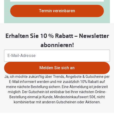
gefunden.
Bitte
Termin vereinbaren
nutzen
Sie
untenstehenden
Erhalten Sie 10 % Rabatt – Newsletter
Button
um
abonnieren!
Ihren
aktuellen
Standort
zu
Melden Sie sich an
teilen.
Ja, ich möchte zukünftig über Trends, Angebote & Gutscheine per
E-Mail informiert werden und mir zusätzlich 10% Rabatt auf
meine nächste Bestellung sichern. Eine Abmeldung ist jederzeit
möglich. Der Gutschein ist einlösbar bei Ihrer nächsten Online-
Bestellung einmal je Kunde, Mindesteinkaufswert 50€, nicht
kombinierbar mit anderen Gutscheinen oder Aktionen.