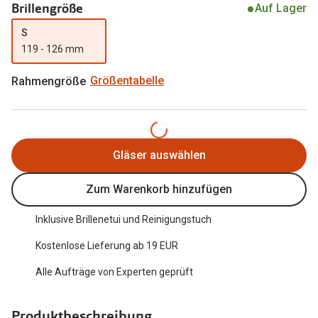
Brillengröße
Auf Lager
Trends
Oakley Me
S
Farbe des Jahres
119 - 126 mm
Sonnenbri
Ray-Ban Meta
Fahrradbri
Rahmengröße
Größentabelle
Oakley Meta
Zubehör
Brillentrends 2026
Brillenbüg
Gläser auswählen
Gläser
Brillenetui
Glaspakete
Zum Warenkorb hinzufügen
Brillenket
Glasveredelungen
Inklusive Brillenetui und Reinigungstuch
Ratgeber
Transitions Gläser
Kostenlose Lieferung ab 19 EUR
Polarisier
Blaulichtfilterbrillen
Alle Aufträge von Experten geprüft
UV-Schutz
Bildschirmarbeitsplatzbrillen
Wie wähle 
Produktbeschreibung