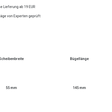
e Lieferung ab 19 EUR
räge von Experten geprüft
Scheibenbreite
Bügellänge
55 mm
145 mm