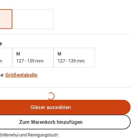
Alle Brillen Ratgeber
Tag-und Nachlinsen
Welche Kontaktlinsen brauche ich?
Alle Kontaktlinsen Ratgeber
e
M
M
m
127 - 139 mm
127 - 139 mm
ße
Größentabelle
Gläser auswählen
Zum Warenkorb hinzufügen
 Brillenetui und Reinigungstuch