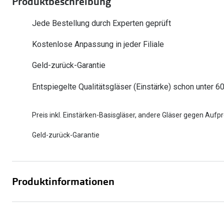
Produktbeschreibung
Oakley
Humphrey´s
Sonnenbrillen Sale
Entspiegelte Brillen ab €59
Kontaktlinsen-Abo
Jede Bestellung durch Experten geprüft
Alle Marken bei P
Alle Marken
Kostenlose Anpassung in jeder Filiale
Brillen Sale
Ray-Ban Meta ausprobieren
Geld-zurück-Garantie
Entspiegelte Qualitätsgläser (Einstärke) schon unter 6
Preis inkl. Einstärken-Basisgläser, andere Gläser gegen Aufpr
Geld-zurück-Garantie
Produktinformationen