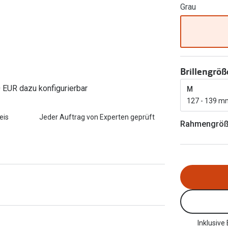
Grau
FreshLook®
Transitions Gläser
Brillenkettchen
earle
Blaulichtfilterbrillen
Bildschirmarbeitsplatzbrillen
Brillengröß
0 EUR dazu konfigurierbar
M
127 - 139 m
eis
Jeder Auftrag von Experten geprüft
Rahmengrö
Inklusive