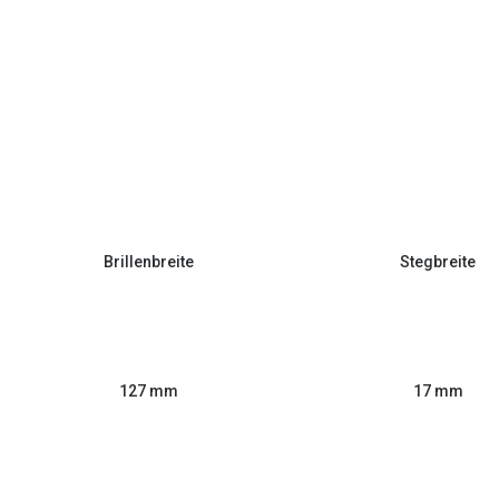
Brillenbreite
Stegbreite
127 mm
17 mm