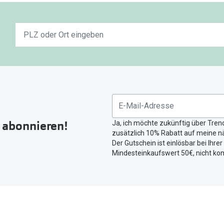
Keine
n
Ergebnisse
gefunden.
Bitte
nutzen
Sie
untenstehenden
Button
r abonnieren!
Ja, ich möchte zukünftig über Tren
um
zusätzlich 10% Rabatt auf meine nä
Ihren
Der Gutschein ist einlösbar bei Ihre
aktuellen
Mindesteinkaufswert 50€, nicht ko
Standort
zu
teilen.