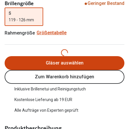
Brillengröße
Geringer Bestand
Trends
Oakley Me
S
Farbe des Jahres
119 - 126 mm
Sonnenbri
Ray-Ban Meta
Fahrradbri
Rahmengröße
Größentabelle
Oakley Meta
Zubehör
Brillentrends 2026
Brillenbüg
Gläser auswählen
Gläser
Brillenetui
Glaspakete
Zum Warenkorb hinzufügen
Brillenket
Glasveredelungen
Inklusive Brillenetui und Reinigungstuch
Ratgeber
Transitions Gläser
Kostenlose Lieferung ab 19 EUR
Polarisier
Blaulichtfilterbrillen
Alle Aufträge von Experten geprüft
UV-Schutz
Bildschirmarbeitsplatzbrillen
Wie wähle 
Produktbeschreibung