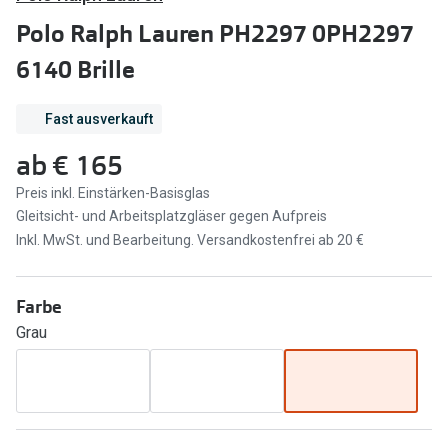
Brillen Sale
Polo Ralph Lauren PH2297 0PH2297
Ray-Ban
Marken
6140 Brille
Ray-Ban 
Ray-Ban
Fast ausverkauft
UNOFFICI
UNOFFICIAL
ab
€ 165
Oakley
Seen
Preis inkl. Einstärken-Basisglas
Ralph Lau
DbyD
Gleitsicht- und Arbeitsplatzgläser gegen Aufpreis
Seen
Inkl. MwSt. und Bearbeitung. Versandkostenfrei ab 20 €
Armani Exchange
Prada
Ralph Lauren
Farbe
Humphrey
Grau
ChangeMe
Alle Mark
Oakley
Trends
Alle Marken bei Pearle
Ray-Ban 