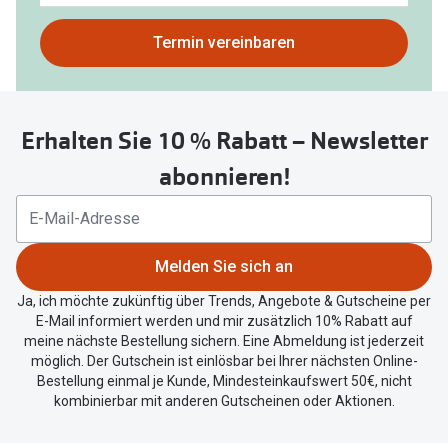
gefunden.
Bitte
Termin vereinbaren
nutzen
Sie
untenstehenden
Erhalten Sie 10 % Rabatt – Newsletter
Button
um
abonnieren!
Ihren
aktuellen
Standort
zu
Melden Sie sich an
teilen.
Ja, ich möchte zukünftig über Trends, Angebote & Gutscheine per
E-Mail informiert werden und mir zusätzlich 10% Rabatt auf
meine nächste Bestellung sichern. Eine Abmeldung ist jederzeit
möglich. Der Gutschein ist einlösbar bei Ihrer nächsten Online-
Bestellung einmal je Kunde, Mindesteinkaufswert 50€, nicht
kombinierbar mit anderen Gutscheinen oder Aktionen.