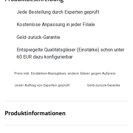
Zubehör
Alle Sonne
Jede Bestellung durch Experten geprüft
Brillenbügel
Angebote
Kostenlose Anpassung in jeder Filiale
Brillenetuis
-50% auf d
Geld-zurück-Garantie
Brillenkettchen
Entspiegelte Qualitätsgläser (Einstärke) schon unter
Ratgeber
60 EUR dazu konfigurierbar
Wie wähle ich die richtige Brille
Gleitsicht Ratgeber
Preis inkl. Einstärken-Basisgläser, andere Gläser gegen Aufpreis
Brillengröße ermitteln
Jeder Auftrag von Experten geprüft
Geld-zurück-Garantie
Alle Brillen Ratgeber
Produktinformationen