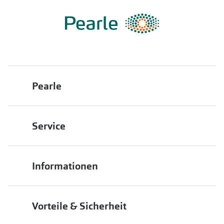
Pearle
Über uns
Service
Franchisepartner werden
Filiale finden
Pearle in Ihrer Nähe
Informationen
Filialübersicht
Die richtige Brille wählen
Job & Karriere
Vorteile & Sicherheit
Brillen online anprobieren
Premium Sehtest