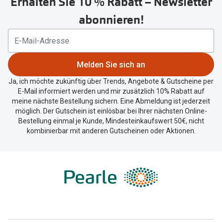
Erhalten Sie 10 % Rabatt – Newsletter
Button
Trends
um
Oakley Me
abonnieren!
Ihren
Farbe des Jahres
Sonnenbri
aktuellen
Ray-Ban Meta
Standort
Fahrradbri
zu
Melden Sie sich an
Oakley Meta
teilen.
Zubehör
Ja, ich möchte zukünftig über Trends, Angebote & Gutscheine per
Brillentrends 2026
E-Mail informiert werden und mir zusätzlich 10% Rabatt auf
Brillenbüg
meine nächste Bestellung sichern. Eine Abmeldung ist jederzeit
Gläser
möglich. Der Gutschein ist einlösbar bei Ihrer nächsten Online-
Brillenetui
Bestellung einmal je Kunde, Mindesteinkaufswert 50€, nicht
Glaspakete
kombinierbar mit anderen Gutscheinen oder Aktionen.
Brillenket
Glasveredelungen
Ratgeber
Transitions Gläser
Polarisier
Blaulichtfilterbrillen
UV-Schutz
Bildschirmarbeitsplatzbrillen
Wie wähle 