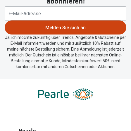
abonnieren!
Trends
Ihren
Oakley Me
aktuellen
Farbe des Jahres
Standort
Sonnenbri
zu
Melden Sie sich an
Ray-Ban Meta
teilen.
Fahrradbri
Ja, ich möchte zukünftig über Trends, Angebote & Gutscheine per
Oakley Meta
E-Mail informiert werden und mir zusätzlich 10% Rabatt auf
Zubehör
meine nächste Bestellung sichern. Eine Abmeldung ist jederzeit
Brillentrends 2026
möglich. Der Gutschein ist einlösbar bei Ihrer nächsten Online-
Brillenbüg
Bestellung einmal je Kunde, Mindesteinkaufswert 50€, nicht
Gläser
kombinierbar mit anderen Gutscheinen oder Aktionen.
Brillenetui
Glaspakete
Brillenket
Glasveredelungen
Ratgeber
Transitions Gläser
Polarisier
Blaulichtfilterbrillen
UV-Schutz
Bildschirmarbeitsplatzbrillen
Wie wähle 
Pearle