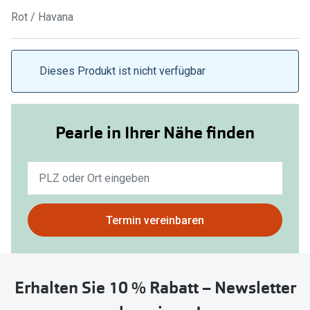
Brillen Sale
Rot / Havana
Ray-Ban
Marken
Ray-Ban 
Ray-Ban
Dieses Produkt ist nicht verfügbar
UNOFFICI
UNOFFICIAL
Oakley
Seen
Pearle in Ihrer Nähe finden
Ralph Lau
DbyD
Seen
Keine
Armani Exchange
Ergebnisse
Prada
Ralph Lauren
gefunden.
Bitte
Termin vereinbaren
Humphrey
ChangeMe
nutzen
Alle Mark
Sie
Oakley
untenstehenden
Trends
Erhalten Sie 10 % Rabatt – Newsletter
Alle Marken bei Pearle
Button
um
Ray-Ban 