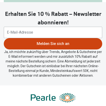
Sie
untenstehenden
Erhalten Sie 10 % Rabatt – Newsletter
Button
um
abonnieren!
Ihren
aktuellen
Standort
zu
Melden Sie sich an
teilen.
Ja, ich möchte zukünftig über Trends, Angebote & Gutscheine per
E-Mail informiert werden und mir zusätzlich 10% Rabatt auf
meine nächste Bestellung sichern. Eine Abmeldung ist jederzeit
möglich. Der Gutschein ist einlösbar bei Ihrer nächsten Online-
Bestellung einmal je Kunde, Mindesteinkaufswert 50€, nicht
kombinierbar mit anderen Gutscheinen oder Aktionen.