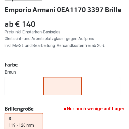
Brillen Sale
Emporio Armani 0EA1170 3397 Brille
Ray-Ban
Marken
ab
€ 140
Ray-Ban 
Ray-Ban
Preis inkl. Einstärken-Basisglas
UNOFFICI
UNOFFICIAL
Gleitsicht- und Arbeitsplatzgläser gegen Aufpreis
Inkl. MwSt. und Bearbeitung. Versandkostenfrei ab 20 €
Oakley
Seen
Ralph Lau
DbyD
Farbe
Seen
Braun
Armani Exchange
Prada
Ralph Lauren
Humphrey
ChangeMe
Alle Mark
Oakley
Brillengröße
Nur noch wenige auf Lager
Trends
Alle Marken bei Pearle
S
119 - 126 mm
Ray-Ban 