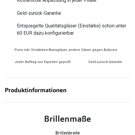
Kostenlose Anpassung in jeder Filiale
Zubehör
Alle Sonne
Geld-zurück-Garantie
Brillenbügel
Angebote
Entspiegelte Qualitätsgläser (Einstärke) schon unter
Brillenetuis
-50% auf d
60 EUR dazu konfigurierbar
Brillenkettchen
Preis inkl. Einstärken-Basisgläser, andere Gläser gegen Aufpreis
Ratgeber
Wie wähle ich die richtige Brille
Jeder Auftrag von Experten geprüft
Geld-zurück-Garantie
Gleitsicht Ratgeber
Brillengröße ermitteln
Produktinformationen
Alle Brillen Ratgeber
Brillenmaße
Brillenbreite