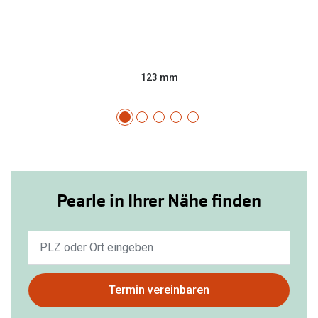
123 mm
Pearle in Ihrer Nähe finden
Keine
Ergebnisse
gefunden.
Bitte
Termin vereinbaren
nutzen