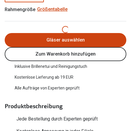
Trends
Rahmengröße
Größentabelle
Oakley Me
Farbe des Jahres
Sonnenbri
Ray-Ban Meta
Fahrradbri
Oakley Meta
Gläser auswählen
Zubehör
Brillentrends 2026
Zum Warenkorb hinzufügen
Brillenbüg
Gläser
Inklusive Brillenetui und Reinigungstuch
Brillenetui
Glaspakete
Kostenlose Lieferung ab 19 EUR
Brillenket
Glasveredelungen
Alle Aufträge von Experten geprüft
Ratgeber
Transitions Gläser
Polarisier
Produktbeschreibung
Blaulichtfilterbrillen
UV-Schutz
Jede Bestellung durch Experten geprüft
Bildschirmarbeitsplatzbrillen
Wie wähle 