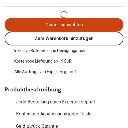
Trends
Oakley Me
Farbe des Jahres
Sonnenbri
Gläser auswählen
Ray-Ban Meta
Fahrradbri
Zum Warenkorb hinzufügen
Oakley Meta
Zubehör
Brillentrends 2026
Inklusive Brillenetui und Reinigungstuch
Brillenbüg
Kostenlose Lieferung ab 19 EUR
Gläser
Brillenetui
Alle Aufträge von Experten geprüft
Glaspakete
Brillenket
Glasveredelungen
Produktbeschreibung
Ratgeber
Transitions Gläser
Polarisier
Jede Bestellung durch Experten geprüft
Blaulichtfilterbrillen
UV-Schutz
Kostenlose Anpassung in jeder Filiale
Bildschirmarbeitsplatzbrillen
Wie wähle 
Geld-zurück-Garantie