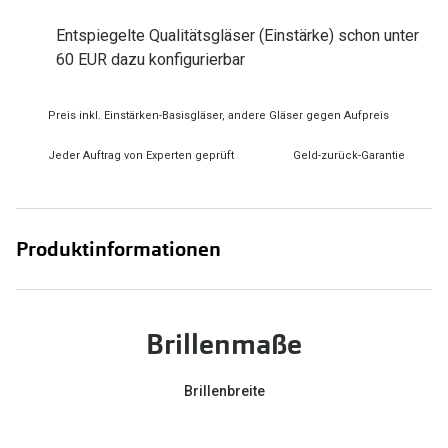
Zubehör
Alle Sonne
Entspiegelte Qualitätsgläser (Einstärke) schon unter
Brillenbügel
60 EUR dazu konfigurierbar
Angebote
Brillenetuis
-50% auf d
Preis inkl. Einstärken-Basisgläser, andere Gläser gegen Aufpreis
Brillenkettchen
Jeder Auftrag von Experten geprüft
Geld-zurück-Garantie
Ratgeber
Wie wähle ich die richtige Brille
Produktinformationen
Gleitsicht Ratgeber
Brillengröße ermitteln
Alle Brillen Ratgeber
Brillenmaße
Brillenbreite