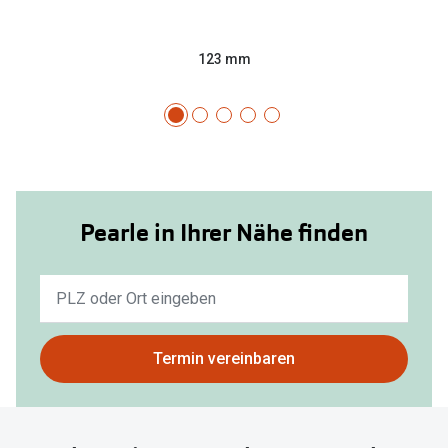
123 mm
Pearle in Ihrer Nähe finden
Keine
Ergebnisse
gefunden.
Bitte
Termin vereinbaren
nutzen
Sie
untenstehenden