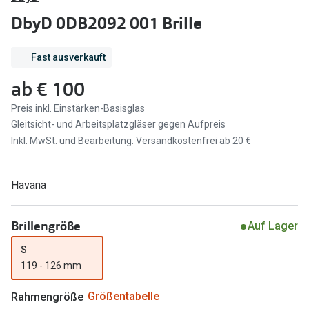
Brillen Sale
DbyD 0DB2092 001 Brille
Ray-Ban
Marken
Ray-Ban 
Fast ausverkauft
Ray-Ban
ab
€ 100
UNOFFICI
UNOFFICIAL
Preis inkl. Einstärken-Basisglas
Oakley
Seen
Gleitsicht- und Arbeitsplatzgläser gegen Aufpreis
Ralph Lau
Inkl. MwSt. und Bearbeitung. Versandkostenfrei ab 20 €
DbyD
Seen
Armani Exchange
Havana
Prada
Ralph Lauren
Humphrey
Brillengröße
Auf Lager
ChangeMe
Alle Mark
S
Oakley
119 - 126 mm
Trends
Alle Marken bei Pearle
Rahmengröße
Größentabelle
Ray-Ban 