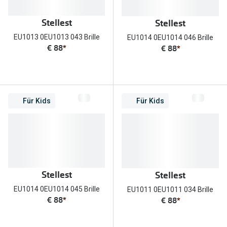
Brillen Sale
Ray-Ban
Stellest
Stellest
Marken
EU1013 0EU1013 043 Brille
EU1014 0EU1014 046 Brille
Ray-Ban 
Ray-Ban
€ 88
*
€ 88
*
UNOFFICI
UNOFFICIAL
Oakley
Seen
Für Kids
Für Kids
Ralph Lau
DbyD
Seen
Armani Exchange
Prada
Ralph Lauren
Humphrey
ChangeMe
Stellest
Stellest
Alle Mark
Oakley
EU1014 0EU1014 045 Brille
EU1011 0EU1011 034 Brille
€ 88
*
€ 88
*
Trends
Alle Marken bei Pearle
Ray-Ban 