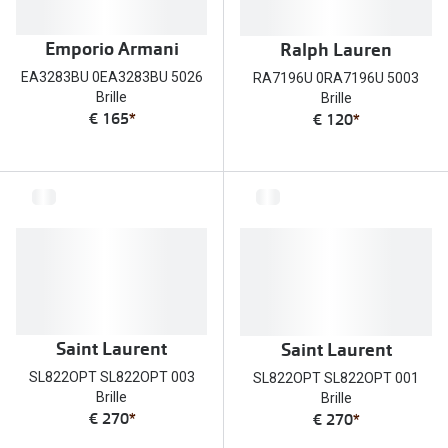
Zubehör
Alle Sonne
Emporio Armani
Ralph Lauren
Brillenbügel
Angebote
EA3283BU 0EA3283BU 5026
RA7196U 0RA7196U 5003
Brillenetuis
Brille
Brille
-50% auf d
€ 165
*
€ 120
*
Brillenkettchen
Ratgeber
Wie wähle ich die richtige Brille
Gleitsicht Ratgeber
Brillengröße ermitteln
Alle Brillen Ratgeber
Saint Laurent
Saint Laurent
SL822OPT SL822OPT 003
SL822OPT SL822OPT 001
Brille
Brille
€ 270
*
€ 270
*