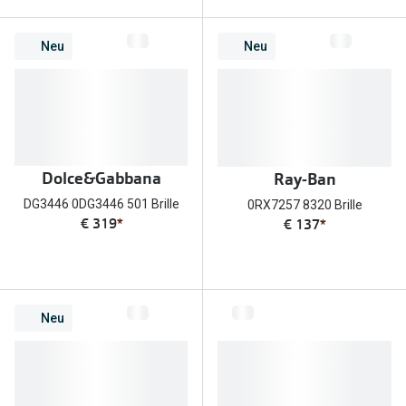
Trends
Oakley Me
Neu
Neu
Farbe des Jahres
Sonnenbri
Ray-Ban Meta
Fahrradbri
Oakley Meta
Zubehör
Brillentrends 2026
Brillenbüg
Dolce&Gabbana
Ray-Ban
Gläser
DG3446 0DG3446 501 Brille
0RX7257 8320 Brille
Brillenetui
€ 319
*
€ 137
*
Glaspakete
Brillenket
Glasveredelungen
Ratgeber
Transitions Gläser
Neu
Polarisier
Blaulichtfilterbrillen
UV-Schutz
Bildschirmarbeitsplatzbrillen
Wie wähle 