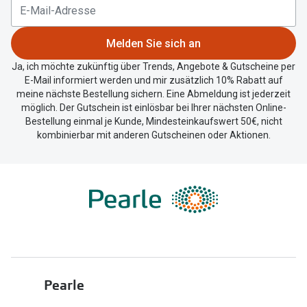
Trends
Oakley Me
Farbe des Jahres
Melden Sie sich an
Sonnenbri
Ray-Ban Meta
Ja, ich möchte zukünftig über Trends, Angebote & Gutscheine per
Fahrradbri
E-Mail informiert werden und mir zusätzlich 10% Rabatt auf
Oakley Meta
meine nächste Bestellung sichern. Eine Abmeldung ist jederzeit
möglich. Der Gutschein ist einlösbar bei Ihrer nächsten Online-
Zubehör
Brillentrends 2026
Bestellung einmal je Kunde, Mindesteinkaufswert 50€, nicht
Brillenbüg
kombinierbar mit anderen Gutscheinen oder Aktionen.
Gläser
Brillenetui
Glaspakete
Brillenket
Glasveredelungen
Ratgeber
Transitions Gläser
Polarisier
Blaulichtfilterbrillen
UV-Schutz
Pearle
Bildschirmarbeitsplatzbrillen
Wie wähle 