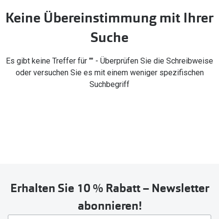
Brillen Sale
Keine Übereinstimmung mit Ihrer
Ray-Ban
Marken
Suche
Ray-Ban 
Ray-Ban
UNOFFICI
Es gibt keine Treffer für "" - Überprüfen Sie die Schreibweise
UNOFFICIAL
oder versuchen Sie es mit einem weniger spezifischen
Oakley
Seen
Suchbegriff
Ralph Lau
DbyD
Seen
Armani Exchange
Prada
Ralph Lauren
Humphrey
ChangeMe
Alle Mark
Oakley
Erhalten Sie 10 % Rabatt – Newsletter
Trends
Alle Marken bei Pearle
abonnieren!
Ray-Ban 