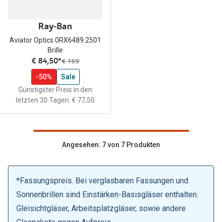
Zubehör
Alle Sonne
Brillenbügel
Ray-Ban
Angebote
Aviator Optics 0RX6489 2501
Brillenetuis
Brille
-50% auf d
jetzt:
€ 84,50
*
Vorher:
€ 169
Brillenkettchen
-50%
Sale
Ratgeber
Günstigster Preis in den
letzten 30 Tagen: € 77,50
Wie wähle ich die richtige Brille
Gleitsicht Ratgeber
Brillengröße ermitteln
Angesehen: 7 von 7 Produkten
Alle Brillen Ratgeber
*Fassungspreis. Bei verglasbaren Fassungen und
Sonnenbrillen sind Einstärken-Basisgläser enthalten.
Gleisichtgläser, Arbeitsplatzgläser, sowie andere