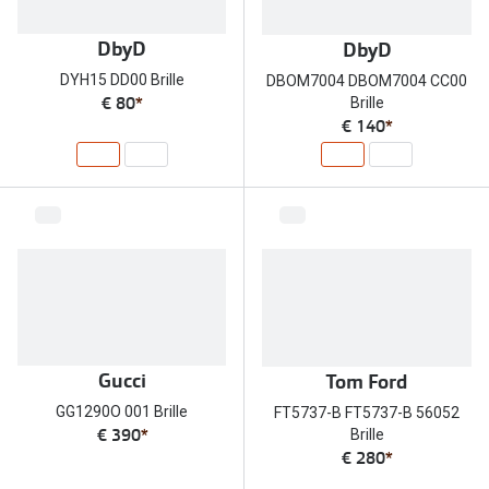
Brillen Sale
Ray-Ban
DbyD
DbyD
Marken
DYH15 DD00 Brille
DBOM7004 DBOM7004 CC00
Ray-Ban 
Ray-Ban
€ 80
*
Brille
€ 140
*
UNOFFICI
UNOFFICIAL
Oakley
Seen
Ralph Lau
DbyD
Seen
Armani Exchange
Prada
Ralph Lauren
Humphrey
ChangeMe
Gucci
Tom Ford
Alle Mark
Oakley
GG1290O 001 Brille
FT5737-B FT5737-B 56052
€ 390
*
Brille
Trends
Alle Marken bei Pearle
€ 280
*
Ray-Ban 