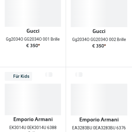
Zubehör
Alle Sonne
Brillenbügel
Angebote
Brillenetuis
Gucci
Gucci
-50% auf d
Brillenkettchen
Gg2034O GG2034O 001 Brille
Gg2034O GG2034O 002 Brille
€ 350
*
€ 350
*
Ratgeber
Wie wähle ich die richtige Brille
Gleitsicht Ratgeber
Für Kids
Brillengröße ermitteln
Alle Brillen Ratgeber
Emporio Armani
Emporio Armani
EK3014U 0EK3014U 6388
EA3283BU 0EA3283BU 6376