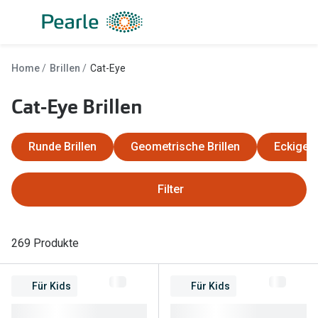
Weiter
zum
Inhalt
Alle Brillen
Kategorie
Home
Brillen
Cat-Eye
Damen
Alle Sonne
Cat-Eye Brillen
Herren
Damen
Kinder
Herren
Runde Brillen
Geometrische Brillen
Eckige B
Gleitsicht
Kinder
Filter
AI Glasses
Gleitsicht
Lesebrillen
Mit Sehst
269 Produkte
Sportsonn
Angebote
Für Kids
Für Kids
Sonnenbri
Entspiegelte Brillen ab €59
Marken