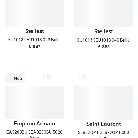
Brillen Sale
Ray-Ban
Marken
Ray-Ban 
Ray-Ban
Stellest
Stellest
UNOFFICI
EU1013 0EU1013 043 Brille
EU1013 0EU1013 040 Brille
UNOFFICIAL
€ 88
*
€ 88
*
Oakley
Seen
Ralph Lau
DbyD
Seen
Armani Exchange
Neu
Prada
Ralph Lauren
Humphrey
ChangeMe
Alle Mark
Oakley
Emporio Armani
Saint Laurent
Trends
Alle Marken bei Pearle
EA3283BU 0EA3283BU 5026
SL822OPT SL822OPT 003
Ray-Ban 