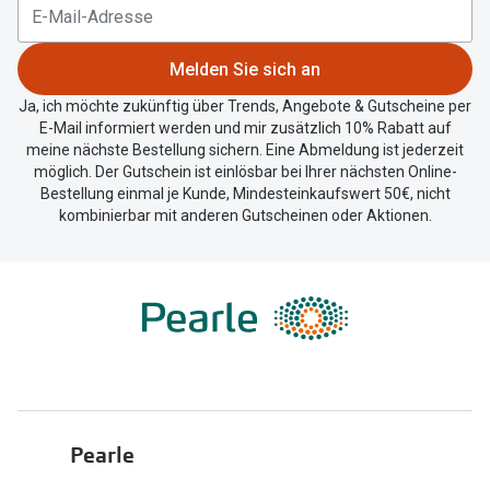
Trends
Oakley Me
Farbe des Jahres
Melden Sie sich an
Sonnenbri
Ray-Ban Meta
Ja, ich möchte zukünftig über Trends, Angebote & Gutscheine per
Fahrradbri
E-Mail informiert werden und mir zusätzlich 10% Rabatt auf
Oakley Meta
meine nächste Bestellung sichern. Eine Abmeldung ist jederzeit
möglich. Der Gutschein ist einlösbar bei Ihrer nächsten Online-
Zubehör
Brillentrends 2026
Bestellung einmal je Kunde, Mindesteinkaufswert 50€, nicht
Brillenbüg
kombinierbar mit anderen Gutscheinen oder Aktionen.
Gläser
Brillenetui
Glaspakete
Brillenket
Glasveredelungen
Ratgeber
Transitions Gläser
Polarisier
Blaulichtfilterbrillen
UV-Schutz
Pearle
Bildschirmarbeitsplatzbrillen
Wie wähle 