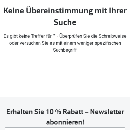
Brillen Sale
Keine Übereinstimmung mit Ihrer
Ray-Ban
Marken
Suche
Ray-Ban 
Ray-Ban
UNOFFICI
Es gibt keine Treffer für "" - Überprüfen Sie die Schreibweise
UNOFFICIAL
oder versuchen Sie es mit einem weniger spezifischen
Oakley
Seen
Suchbegriff
Ralph Lau
DbyD
Seen
Armani Exchange
Prada
Ralph Lauren
Humphrey
ChangeMe
Alle Mark
Oakley
Erhalten Sie 10 % Rabatt – Newsletter
Trends
Alle Marken bei Pearle
abonnieren!
Ray-Ban 