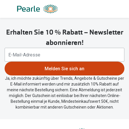
Weiter
zum
Inhalt
Alle Brillen
Kategorie
Erhalten Sie 10 % Rabatt – Newsletter
Damen
Alle Sonne
abonnieren!
Herren
Damen
Kinder
Herren
Gleitsicht
Kinder
Melden Sie sich an
Ja, ich möchte zukünftig über Trends, Angebote & Gutscheine per
AI Glasses
Gleitsicht
E-Mail informiert werden und mir zusätzlich 10% Rabatt auf
meine nächste Bestellung sichern. Eine Abmeldung ist jederzeit
Lesebrillen
Mit Sehst
möglich. Der Gutschein ist einlösbar bei Ihrer nächsten Online-
Bestellung einmal je Kunde, Mindesteinkaufswert 50€, nicht
Sportsonn
Angebote
kombinierbar mit anderen Gutscheinen oder Aktionen.
Sonnenbri
Entspiegelte Brillen ab €59
Marken