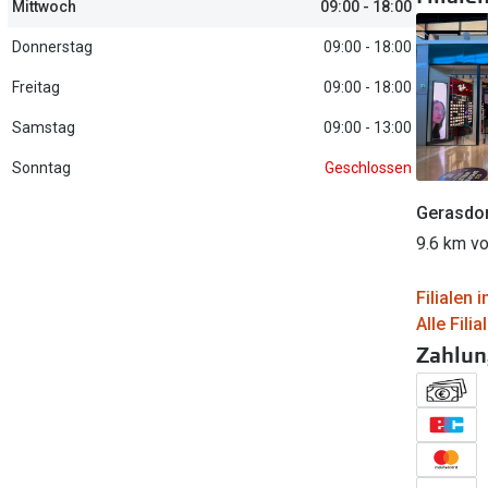
Mittwoch
09:00 - 18:00
FreshLook®
Transitions Gläser
Brillenkettchen
Donnerstag
09:00 - 18:00
earle
Blaulichtfilterbrillen
Freitag
09:00 - 18:00
Bildschirmarbeitsplatzbrillen
Samstag
09:00 - 13:00
Sonntag
Geschlossen
Gerasdor
9.6 km vo
Filialen
Alle Fili
Zahlun