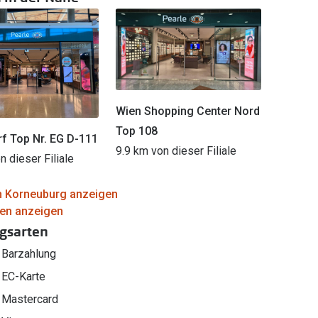
Alle Brillen Ratgeber
Tag-und Nachlinsen
Welche Kontaktlinsen brauche ich?
Alle Kontaktlinsen Ratgeber
Wien Shopping Center Nord
Top 108
f Top Nr. EG D-111
9.9 km von dieser Filiale
n dieser Filiale
 in Korneuburg anzeigen
alen anzeigen
gsarten
Barzahlung
EC-Karte
Mastercard