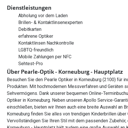
Dienstleistungen
Abholung vor dem Laden
Brillen- & Kontaktlinsenexperten
Debitkarten
erfahrene Optiker
Kontaktlinsen Nachkontrolle
LGBTQ-freundlich
Mobile Zahlungen per NFC
Sehtest-Pro
Über Pearle-Optik - Korneuburg - Hauptplatz
Besuchen Sie den Pearle Optiker in Korneuburg (2100) für i
Produkten. Mit hochmodernen Messverfahren und Geräten so
Sehvermögens. Dank unserer bequemen Online-Terminbuchun
Optiker in Korneuburg. Neben unseren Apollo Service-Garantie
einschließen, bieten wir Ihnen auch eine breite Auswahl an Bri
Korneuburg finden Sie alles von trendigen Kinderbrillen über 
Vervollständigen Sie Ihren Stil mit dem passenden Zubehör, d
Korneuburg - Hauptplatz hält zudem eine große Auswahl an Ko