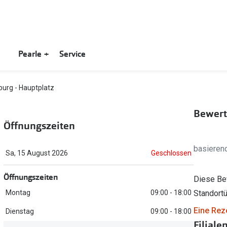
Pearle +
Service
art
en
Trends
Ratgeber
burg - Hauptplatz
rstattung
Farbe des Jahres
Ray-Ban Meta
DAILIES®
Brillen
Bewert
n
Ray-Ban Meta
Oakley Meta
Acuvue
Sonnenbrillen
Öffnungszeiten
chnische Fragen
Oakley Meta
Sonnenbrillentrends 2026
Precision1
Kontaktlinsen
basieren
Sa, 15 August 2026
Geschlossen
Brillentrends 2026
Fahrradbrillen
iWear
Öffnungszeiten
erung
Biofinity®
Diese Be
Gläser
Zubehör
Montag
09:00 - 18:00
Standortü
einkarten
AIR OPTIX®
Glaspakete
Brillenbügel
Eine Rez
Dienstag
09:00 - 18:00
MyDay®
Filiale
Glasveredelungen
Brillenetuis