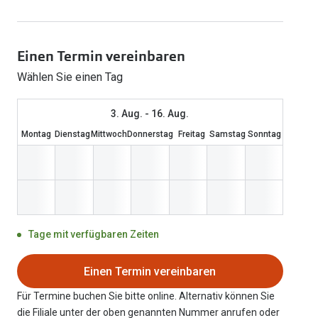
Oakley
Humphrey´s
Sonnenbrillen Sale
Entspiegelte Brillen ab €59
Kontaktlinsen-Abo
Alle Marken bei P
Alle Marken
Einen Termin vereinbaren
Brillen Sale
Ray-Ban Meta ausprobieren
Wählen Sie einen Tag
3. Aug. - 16. Aug.
Montag
Dienstag
Mittwoch
Donnerstag
Freitag
Samstag
Sonntag
Tage mit verfügbaren Zeiten
Einen Termin vereinbaren
Für Termine buchen Sie bitte online. Alternativ können Sie
die Filiale unter der oben genannten Nummer anrufen oder